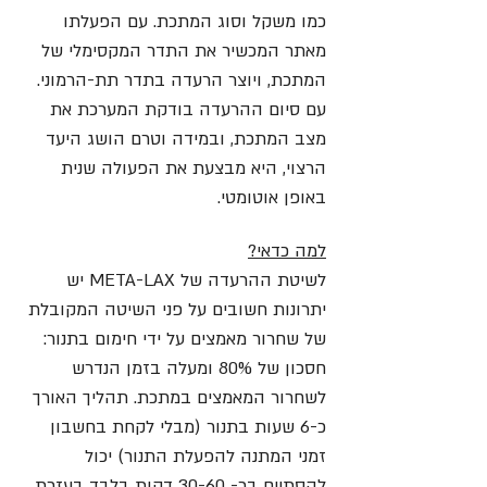
כמו משקל וסוג המתכת. עם הפעלתו
מאתר המכשיר את התדר המקסימלי של
המתכת, ויוצר הרעדה בתדר תת-הרמוני.
עם סיום ההרעדה בודקת המערכת את
מצב המתכת, ובמידה וטרם הושג היעד
הרצוי, היא מבצעת את הפעולה שנית
באופן אוטומטי.
למה כדאי?
לשיטת ההרעדה של META-LAX יש
יתרונות חשובים על פני השיטה המקובלת
של שחרור מאמצים על ידי חימום בתנור:
חסכון של 80% ומעלה בזמן הנדרש
לשחרור המאמצים במתכת. תהליך האורך
כ-6 שעות בתנור (מבלי לקחת בחשבון
זמני המתנה להפעלת התנור) יכול
להסתיים בכ- 30-60 דקות בלבד בעזרת