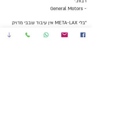
רבות."
- General Motors
"בלי META-LAX אין עיבוד שבבי מדויק
באמת."
- Parker Aerospace Boeing
מידע נוסף ניתן למצוא
באתר חברת BONAL: